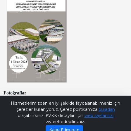
Fotoğraflar
Bana Soru Sor | Ask Me
Hizmetlerimizden en iyi şekilde faydalanabilmeniz için
çerezler kullanıyoruz. Çerez politikamıza
buradan
ulaşabilirsiniz. KVKK detayları için
web sayfamızı
ziyaret edebilirsiniz.
Kabul Ediyorum