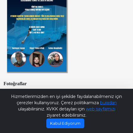
Fotoğraflar
Bana Soru Sor | Ask Me
Hizmetlerimizden en iyi şekilde faydalanabilmeniz için
çerezler kullanıyoruz. Çerez politikamıza
buradan
ulaşabilirsiniz. KVKK detayları için
web sayfamızı
ziyaret edebilirsiniz.
Kabul Ediyorum